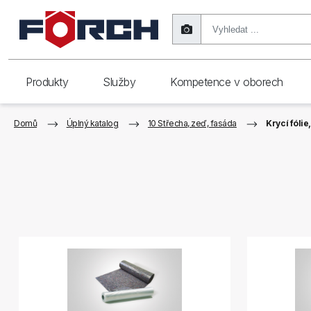
Produkty
Služby
Kompetence v oborech
Domů
Úplný katalog
10 Střecha, zeď, fasáda
Krycí fólie