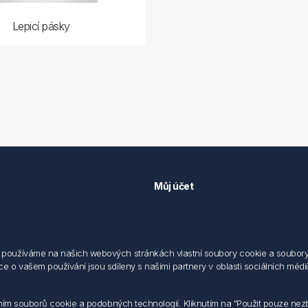
Lepicí pásky
Můj účet
Můj účet
 předpisů
Objednávky
cování osobních údajů fyzických
Adresy
používáme na našich webových stránkách vlastní soubory cookie a soubory co
 o vašem používání jsou sdíleny s našimi partnery v oblasti sociálních médií,
sílání elektronických dokumentu
dodací a obchodní podmínky
 nakládaní s elektroodpadem
váním souborů cookie a podobných technologií. Kliknutím na "Použit pouze ne