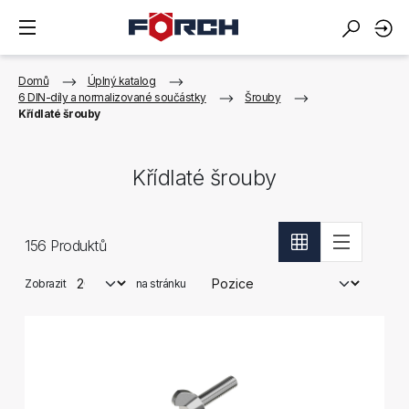
Domů
Úplný katalog
6 DIN-díly a normalizované součástky
Šrouby
Křídlaté šrouby
Křídlaté šrouby
156
Produktů
Zobrazit
na stránku