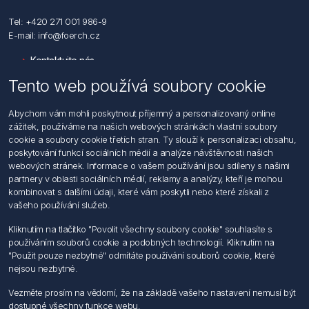
Tel: +420 271 001 986-9
E-mail: info@foerch.cz
Kontaktujte nás
Tento web používá soubory cookie
Informace
Abychom vám mohli poskytnout příjemný a personalizovaný online
Hledat
zážitek, používáme na našich webových stránkách vlastní soubory
Dodržování předpisů
cookie a soubory cookie třetích stran. Ty slouží k personalizaci obsahu,
Zásady zpracování osobních údajů fyzických osob
poskytování funkcí sociálních médií a analýze návštěvnosti našich
Podmínky zasílání elektronických dokumentu
webových stránek. Informace o vašem používání jsou sdíleny s našimi
Všeobecné dodací a obchodní podmínky
partnery v oblasti sociálních médií, reklamy a analýzy, kteří je mohou
Informace o nakládaní s elektroodpadem
kombinovat s dalšími údaji, které vám poskytli nebo které získali z
vašeho používání služeb.
Můj účet
Kliknutím na tlačítko "Povolit všechny soubory cookie" souhlasíte s
používáním souborů cookie a podobných technologií. Kliknutím na
Můj účet
"Použit pouze nezbytné" odmítáte používání souborů cookie, které
Objednávky
nejsou nezbytné.
Adresy
Vezměte prosím na vědomí, že na základě vašeho nastavení nemusí být
dostupné všechny funkce webu.