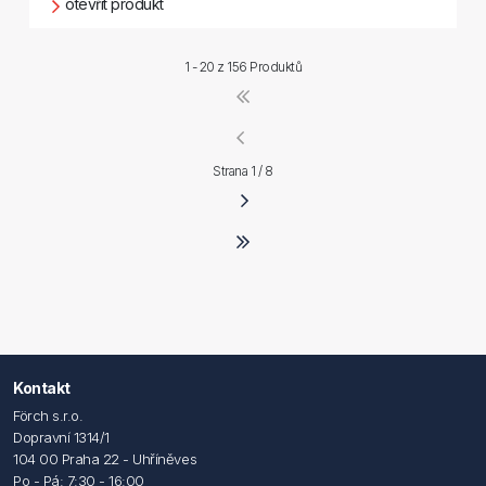
otevřít produkt
1 - 20 z
156 Produktů
Strana 1 / 8
Kontakt
Förch s.r.o.
Dopravní 1314/1
104 00 Praha 22 - Uhříněves
Po - Pá: 7:30 - 16:00