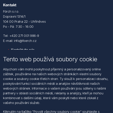
Kontakt
Förch s.r.o.
Dopravní 1314/1
104 00 Praha 22 - Uhříněves
Po - Pá: 7:30 - 16:00
Tel: +420 271 001 986-9
E-mail: info@foerch.cz
Kontaktujte nás
Tento web používá soubory cookie
Informace
Abychom vám mohli poskytnout příjemný a personalizovaný online
Hledat
zážitek, používáme na našich webových stránkách vlastní soubory
Dodržování předpisů
cookie a soubory cookie třetích stran. Ty slouží k personalizaci obsahu,
Zásady zpracování osobních údajů fyzických osob
poskytování funkcí sociálních médií a analýze návštěvnosti našich
Podmínky zasílání elektronických dokumentu
webových stránek. Informace o vašem používání jsou sdíleny s našimi
Všeobecné dodací a obchodní podmínky
partnery v oblasti sociálních médií, reklamy a analýzy, kteří je mohou
Informace o nakládaní s elektroodpadem
kombinovat s dalšími údaji, které vám poskytli nebo které získali z
vašeho používání služeb.
Můj účet
Kliknutím na tlačítko "Povolit všechny soubory cookie" souhlasíte s