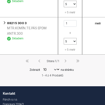
Skladem
=
5
metr
8821 5 300 3
metr
MTR.KOMÍN.TE.PÁS EPDM
x
ANTR.300
Skladem
=
5
metr
Strana 1 / 1
Zobrazit
na stránku
1 - 4 z
4
Produktů
Kontakt
Förch s.r.o.
Dopravní 1314/1