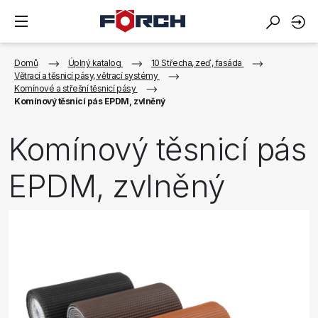
Domů
Úplný katalog
10 Střecha, zeď, fasáda
Větrací a těsnicí pásy, větrací systémy
Komínové a střešní těsnicí pásy
Komínový těsnicí pás EPDM, zvlněný
Komínový těsnicí pás
EPDM, zvlněný