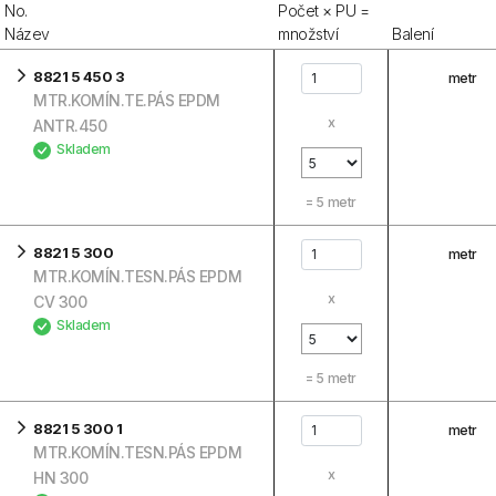
No.
Počet × PU =
Název
množství
Balení
8821 5 450 3
metr
MTR.KOMÍN.TE.PÁS EPDM
x
ANTR.450
Skladem
=
5
metr
8821 5 300
metr
MTR.KOMÍN.TESN.PÁS EPDM
x
CV 300
Skladem
=
5
metr
8821 5 300 1
metr
MTR.KOMÍN.TESN.PÁS EPDM
x
HN 300