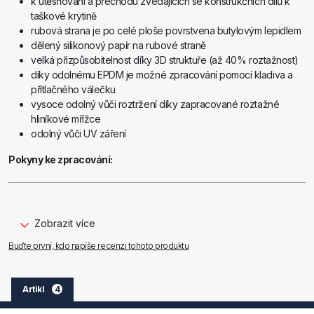
k utěsňování a přechodu zvedajících se konstrukčních dílů k
taškové krytině
rubová strana je po celé ploše povrstvena butylovým lepidlem
dělený silikonový papír na rubové straně
velká přizpůsobitelnost díky 3D struktuře (až 40% roztažnost)
díky odolnému EPDM je možné zpracování pomocí kladiva a
přítlačného válečku
vysoce odolný vůči roztržení díky zapracované roztažné
hliníkové mřížce
odolný vůči UV záření
Pokyny ke zpracování:
nejprve uvolněte kousek ochranné fólie a pak ji
trhnutím
stáhněte
přitlačte pevně komínový těsnicí pás ke střešním taškám tak,
aby došlo k celoplošnému kontaktu butylového lepidla s
Zobrazit více
vrstvou EPDM
Buďte první, kdo napíše recenzi tohoto produktu
Artikl
4