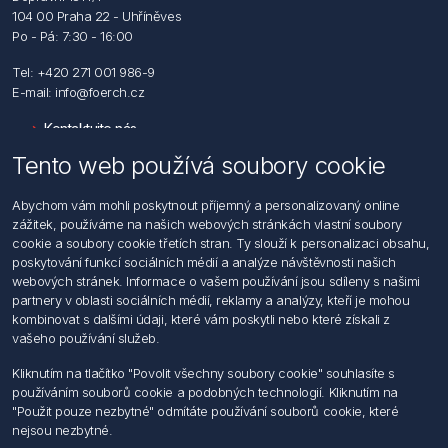
104 00 Praha 22 - Uhříněves
Po - Pá: 7:30 - 16:00
Tel: +420 271 001 986-9
E-mail: info@foerch.cz
Kontaktujte nás
Tento web používá soubory cookie
Informace
Abychom vám mohli poskytnout příjemný a personalizovaný online
Hledat
zážitek, používáme na našich webových stránkách vlastní soubory
Dodržování předpisů
cookie a soubory cookie třetích stran. Ty slouží k personalizaci obsahu,
Zásady zpracování osobních údajů fyzických osob
poskytování funkcí sociálních médií a analýze návštěvnosti našich
Podmínky zasílání elektronických dokumentu
webových stránek. Informace o vašem používání jsou sdíleny s našimi
Všeobecné dodací a obchodní podmínky
partnery v oblasti sociálních médií, reklamy a analýzy, kteří je mohou
Informace o nakládaní s elektroodpadem
kombinovat s dalšími údaji, které vám poskytli nebo které získali z
vašeho používání služeb.
Můj účet
Kliknutím na tlačítko "Povolit všechny soubory cookie" souhlasíte s
používáním souborů cookie a podobných technologií. Kliknutím na
Můj účet
"Použit pouze nezbytné" odmítáte používání souborů cookie, které
Objednávky
nejsou nezbytné.
Adresy