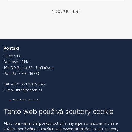
1 - 20 z
7 Produktů
Kontakt
Förch s.r.o.
Dopravní 1314/1
104 00 Praha 22 - Uhříněves
Po - Pá: 7:30 - 16:00
Tel: +420 271 001 986-9
E-mail: info@foerch.cz
Kontaktujte nás
Tento web používá soubory cookie
Informace
Abychom vám mohli poskytnout příjemný a personalizovaný online
Hledat
zážitek, používáme na našich webových stránkách vlastní soubory
Dodržování předpisů