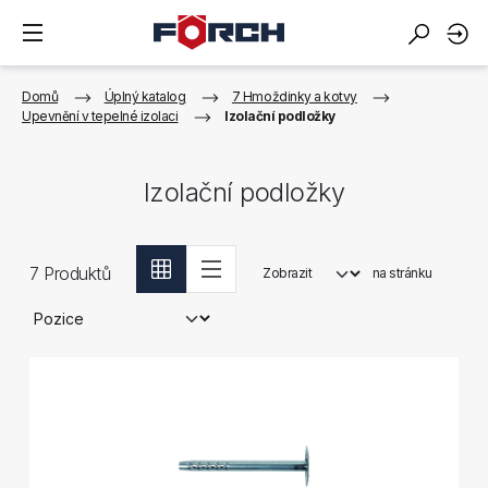
Domů
Úplný katalog
7 Hmoždinky a kotvy
Upevnění v tepelné izolaci
Izolační podložky
Izolační podložky
7
Produktů
Zobrazit
na stránku