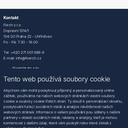
Kontakt
Förch s.r.o.
Dopravní 1314/1
104 00 Praha 22 - Uhříněves
Po - Pá: 7:30 - 16:00
Tel: +420 271 001 986-9
E-mail: info@foerch.cz
Kontaktujte nás
Tento web používá soubory cookie
Informace
Abychom vám mohli poskytnout příjemný a personalizovaný online
Hledat
zážitek, používáme na našich webových stránkách vlastní soubory
Dodržování předpisů
cookie a soubory cookie třetích stran. Ty slouží k personalizaci obsahu,
Zásady zpracování osobních údajů fyzických osob
poskytování funkcí sociálních médií a analýze návštěvnosti našich
Podmínky zasílání elektronických dokumentu
webových stránek. Informace o vašem používání jsou sdíleny s našimi
Všeobecné dodací a obchodní podmínky
partnery v oblasti sociálních médií, reklamy a analýzy, kteří je mohou
Informace o nakládaní s elektroodpadem
kombinovat s dalšími údaji, které vám poskytli nebo které získali z