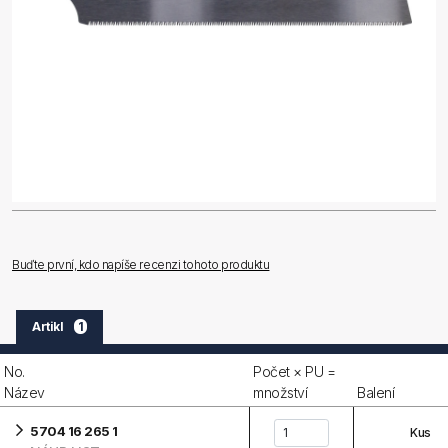
Buďte první, kdo napíše recenzi tohoto produktu
Artikl
1
No.
Počet × PU =
Název
množství
Balení
5704 16 265 1
Kus