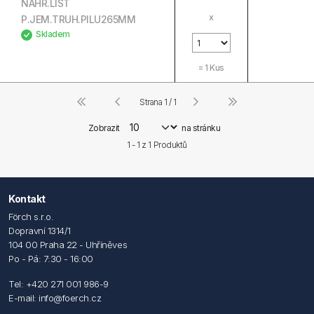
NÁHR.LIST
x
P.JEM.TRUH.PILU265MM
Skladem
=
1
Kus
Strana 1 / 1
Zobrazit
na stránku
1 - 1 z
1
Produktů
Kontakt
Förch s.r.o.
Dopravní 1314/1
104 00 Praha 22 - Uhříněves
Po - Pá: 7:30 - 16:00
Tel: +420 271 001 986-9
E-mail: info@foerch.cz