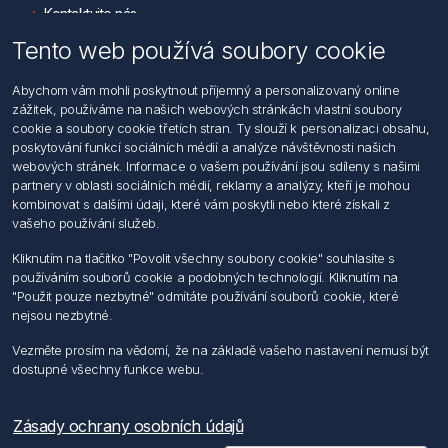
Kontaktujte nás
Tento web používá soubory cookie
Informace
Abychom vám mohli poskytnout příjemný a personalizovaný online
Hledat
zážitek, používáme na našich webových stránkách vlastní soubory
Dodržování předpisů
cookie a soubory cookie třetích stran. Ty slouží k personalizaci obsahu,
Zásady zpracování osobních údajů fyzických osob
poskytování funkcí sociálních médií a analýze návštěvnosti našich
Podmínky zasílání elektronických dokumentu
webových stránek. Informace o vašem používání jsou sdíleny s našimi
Všeobecné dodací a obchodní podmínky
partnery v oblasti sociálních médií, reklamy a analýzy, kteří je mohou
Informace o nakládaní s elektroodpadem
kombinovat s dalšími údaji, které vám poskytli nebo které získali z
vašeho používání služeb.
Můj účet
Kliknutím na tlačítko "Povolit všechny soubory cookie" souhlasíte s
používáním souborů cookie a podobných technologií. Kliknutím na
Můj účet
"Použit pouze nezbytné" odmítáte používání souborů cookie, které
Objednávky
nejsou nezbytné.
Adresy
Vezměte prosím na vědomí, že na základě vašeho nastavení nemusí být
dostupné všechny funkce webu.
Sledujte nás
Zásady ochrany osobních údajů