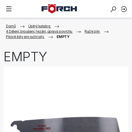
Domů
Úplný katalog
4 Dělení, broušení, řezání, úprava povrchu
Ruční pily
Pilové listy pro ruční pily
EMPTY
EMPTY