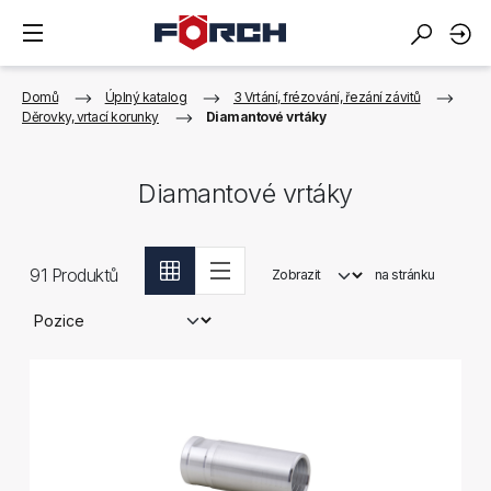
Domů
Úplný katalog
3 Vrtání, frézování, řezání závitů
Děrovky, vrtací korunky
Diamantové vrtáky
Diamantové vrtáky
91
Produktů
Zobrazit
na stránku