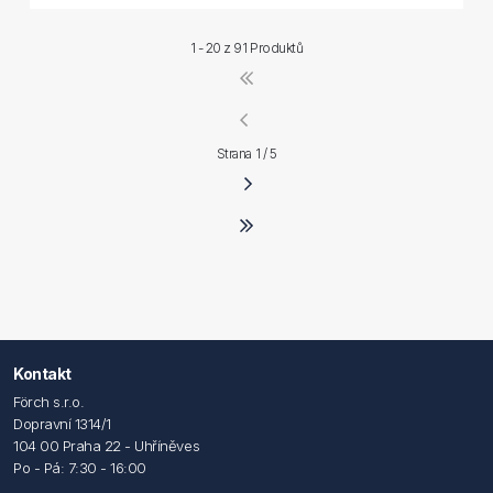
1 - 20 z
91 Produktů
Strana 1 / 5
Kontakt
Förch s.r.o.
Dopravní 1314/1
104 00 Praha 22 - Uhříněves
Po - Pá: 7:30 - 16:00