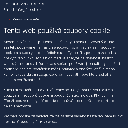
Tel: +420 271 001 986-9
E-mail: info@foerch.cz
Kontaktujte nás
Tento web používá soubory cookie
Informace
Abychom vám mohli poskytnout příjemný a personalizovaný online
Hledat
zážitek, používáme na našich webových stránkách vlastní soubory
Dodržování předpisů
cookie a soubory cookie třetích stran. Ty slouží k personalizaci obsahu,
Zásady zpracování osobních údajů fyzických osob
poskytování funkcí sociálních médií a analýze návštěvnosti našich
Podmínky zasílání elektronických dokumentu
webových stránek. Informace o vašem používání jsou sdíleny s našimi
Všeobecné dodací a obchodní podmínky
partnery v oblasti sociálních médií, reklamy a analýzy, kteří je mohou
Informace o nakládaní s elektroodpadem
kombinovat s dalšími údaji, které vám poskytli nebo které získali z
vašeho používání služeb.
Můj účet
Kliknutím na tlačítko "Povolit všechny soubory cookie" souhlasíte s
používáním souborů cookie a podobných technologií. Kliknutím na
Můj účet
"Použit pouze nezbytné" odmítáte používání souborů cookie, které
Objednávky
nejsou nezbytné.
Adresy
Vezměte prosím na vědomí, že na základě vašeho nastavení nemusí být
dostupné všechny funkce webu.
Sledujte nás