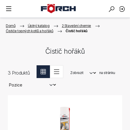
Domů
Úplný katalog
2 Stavební chemie
Čističe topných kotlů a hořáků
Čistič hořáků
Čistič hořáků
3
Produktů
Zobrazit
na stránku