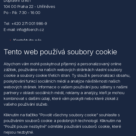
Dopravní 1314/1
104 00 Praha 22 - Uhříněves
Po - Pá: 7:30 - 16:00
Tel: +420 271 001 986-9
E-mail: info@foerch.cz
Kontaktujte nás
Tento web používá soubory cookie
Informace
Abychom vám mohli poskytnout příjemný a personalizovaný online
Hledat
zážitek, používáme na našich webových stránkách vlastní soubory
Dodržování předpisů
cookie a soubory cookie třetích stran. Ty slouží k personalizaci obsahu,
Zásady zpracování osobních údajů fyzických osob
poskytování funkcí sociálních médií a analýze návštěvnosti našich
Podmínky zasílání elektronických dokumentu
webových stránek. Informace o vašem používání jsou sdíleny s našimi
Všeobecné dodací a obchodní podmínky
partnery v oblasti sociálních médií, reklamy a analýzy, kteří je mohou
Informace o nakládaní s elektroodpadem
kombinovat s dalšími údaji, které vám poskytli nebo které získali z
vašeho používání služeb.
Můj účet
Kliknutím na tlačítko "Povolit všechny soubory cookie" souhlasíte s
používáním souborů cookie a podobných technologií. Kliknutím na
Můj účet
"Použit pouze nezbytné" odmítáte používání souborů cookie, které
Objednávky
nejsou nezbytné.
Adresy