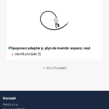
Připojovací adaptér p. plyn do membr. expanz. nád.
otevřít produkt (1)
1 - 20 z
3 Produktů
Kontakt
Förch s.r.o.