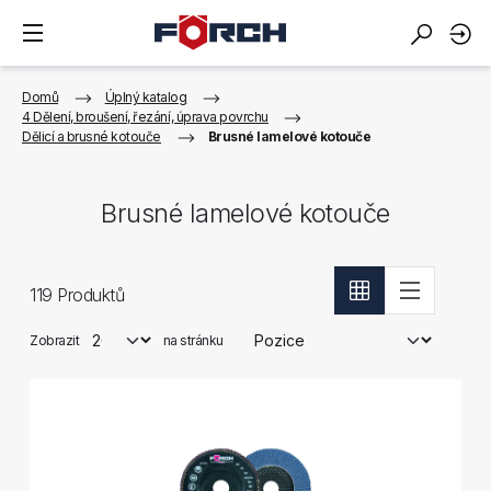
Domů
Úplný katalog
4 Dělení, broušení, řezání, úprava povrchu
Dělicí a brusné kotouče
Brusné lamelové kotouče
Brusné lamelové kotouče
119
Produktů
Zobrazit
na stránku