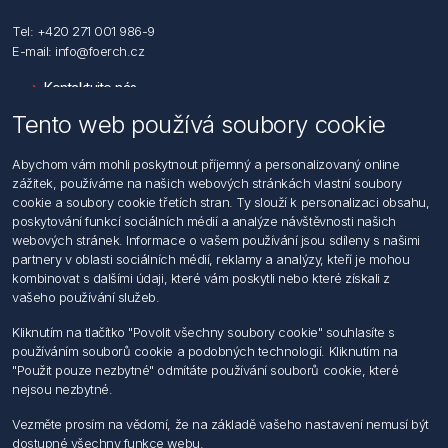
Tel: +420 271 001 986-9
E-mail: info@foerch.cz
Kontaktujte nás
Tento web používá soubory cookie
Informace
Abychom vám mohli poskytnout příjemný a personalizovaný online
Hledat
zážitek, používáme na našich webových stránkách vlastní soubory
Dodržování předpisů
cookie a soubory cookie třetích stran. Ty slouží k personalizaci obsahu,
Zásady zpracování osobních údajů fyzických osob
poskytování funkcí sociálních médií a analýze návštěvnosti našich
Podmínky zasílání elektronických dokumentu
webových stránek. Informace o vašem používání jsou sdíleny s našimi
Všeobecné dodací a obchodní podmínky
partnery v oblasti sociálních médií, reklamy a analýzy, kteří je mohou
Informace o nakládaní s elektroodpadem
kombinovat s dalšími údaji, které vám poskytli nebo které získali z
vašeho používání služeb.
Můj účet
Kliknutím na tlačítko "Povolit všechny soubory cookie" souhlasíte s
používáním souborů cookie a podobných technologií. Kliknutím na
Můj účet
"Použit pouze nezbytné" odmítáte používání souborů cookie, které
Objednávky
nejsou nezbytné.
Adresy
Vezměte prosím na vědomí, že na základě vašeho nastavení nemusí být
dostupné všechny funkce webu.