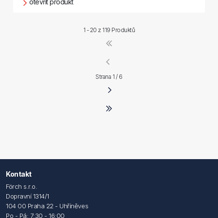
otevřít produkt
1 - 20 z
119 Produktů
Strana 1 / 6
Kontakt
Förch s.r.o.
Dopravní 1314/1
104 00 Praha 22 - Uhříněves
Po - Pá: 7:30 - 16:00