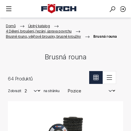
Domů
Úplný katalog
4 Dělení, broušení, řezání, úprava povrchu
Brusné rouno, vějířové brousky, brusné kroužky
Brusná rouna
Brusná rouna
64
Produktů
Zobrazit
na stránku