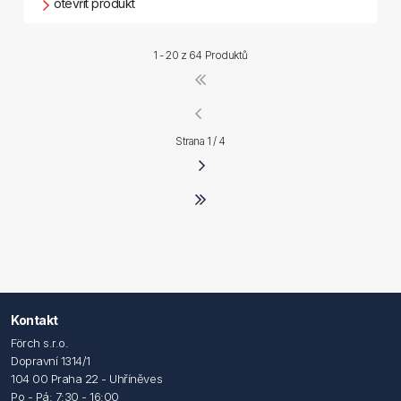
otevřít produkt
1 - 20 z
64 Produktů
Strana 1 / 4
Kontakt
Förch s.r.o.
Dopravní 1314/1
104 00 Praha 22 - Uhříněves
Po - Pá: 7:30 - 16:00