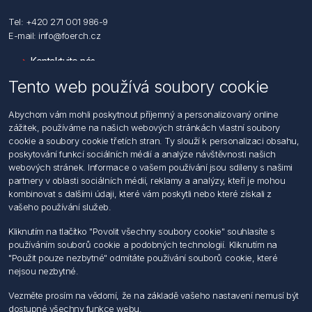
Tel: +420 271 001 986-9
E-mail: info@foerch.cz
Kontaktujte nás
Tento web používá soubory cookie
Informace
Abychom vám mohli poskytnout příjemný a personalizovaný online
Hledat
zážitek, používáme na našich webových stránkách vlastní soubory
Dodržování předpisů
cookie a soubory cookie třetích stran. Ty slouží k personalizaci obsahu,
Zásady zpracování osobních údajů fyzických osob
poskytování funkcí sociálních médií a analýze návštěvnosti našich
Podmínky zasílání elektronických dokumentu
webových stránek. Informace o vašem používání jsou sdíleny s našimi
Všeobecné dodací a obchodní podmínky
partnery v oblasti sociálních médií, reklamy a analýzy, kteří je mohou
Informace o nakládaní s elektroodpadem
kombinovat s dalšími údaji, které vám poskytli nebo které získali z
vašeho používání služeb.
Můj účet
Kliknutím na tlačítko "Povolit všechny soubory cookie" souhlasíte s
používáním souborů cookie a podobných technologií. Kliknutím na
Můj účet
"Použit pouze nezbytné" odmítáte používání souborů cookie, které
Objednávky
nejsou nezbytné.
Adresy
Vezměte prosím na vědomí, že na základě vašeho nastavení nemusí být
dostupné všechny funkce webu.