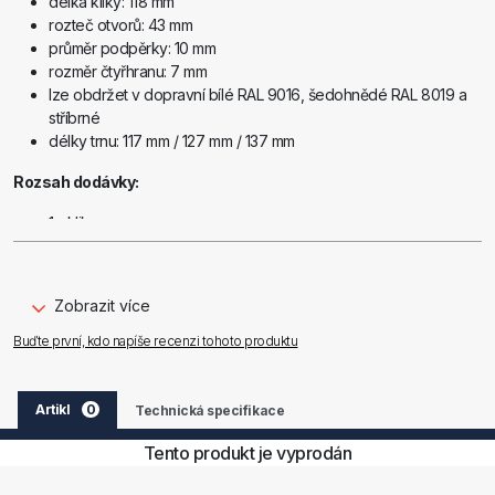
délka kliky: 118 mm
rozteč otvorů: 43 mm
průměr podpěrky: 10 mm
rozměr čtyřhranu: 7 mm
lze obdržet v dopravní bílé RAL 9016, šedohnědé RAL 8019 a
stříbrné
délky trnu: 117 mm / 127 mm / 137 mm
Rozsah dodávky:
1× klika
1× klika, plochá
1× čtyřhranný trn
4× vrut se zápustnou hlavou
Zobrazit více
2× rozeta
Buďte první, kdo napíše recenzi tohoto produktu
Artikl
0
Technická specifikace
Tento produkt je vyprodán