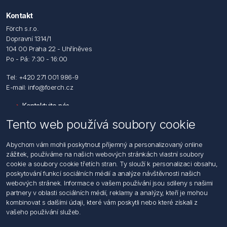
Kontakt
Förch s.r.o.
Dopravní 1314/1
104 00 Praha 22 - Uhříněves
Po - Pá: 7:30 - 16:00
Tel: +420 271 001 986-9
E-mail: info@foerch.cz
Kontaktujte nás
Tento web používá soubory cookie
Informace
Abychom vám mohli poskytnout příjemný a personalizovaný online
Hledat
zážitek, používáme na našich webových stránkách vlastní soubory
Dodržování předpisů
cookie a soubory cookie třetích stran. Ty slouží k personalizaci obsahu,
Zásady zpracování osobních údajů fyzických osob
poskytování funkcí sociálních médií a analýze návštěvnosti našich
Podmínky zasílání elektronických dokumentu
webových stránek. Informace o vašem používání jsou sdíleny s našimi
Všeobecné dodací a obchodní podmínky
partnery v oblasti sociálních médií, reklamy a analýzy, kteří je mohou
Informace o nakládaní s elektroodpadem
kombinovat s dalšími údaji, které vám poskytli nebo které získali z
vašeho používání služeb.