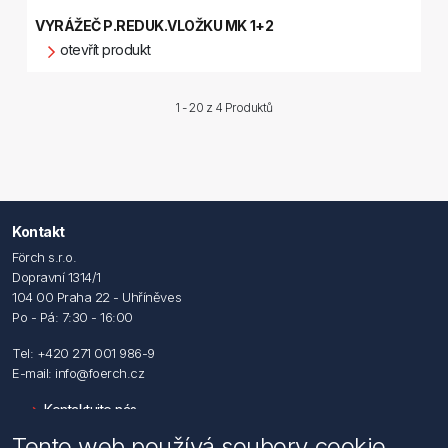
VYRÁŽEČ P.REDUK.VLOŽKU MK 1+2
otevřít produkt
1 - 20 z
4 Produktů
Kontakt
Förch s.r.o.
Dopravní 1314/1
104 00 Praha 22 - Uhříněves
Po - Pá: 7:30 - 16:00
Tel: +420 271 001 986-9
E-mail: info@foerch.cz
Kontaktujte nás
Tento web používá soubory cookie