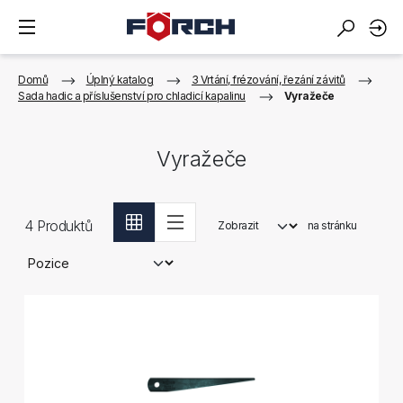
Domů
Úplný katalog
3 Vrtání, frézování, řezání závitů
Sada hadic a příslušenství pro chladicí kapalinu
Vyražeče
Vyražeče
4
Produktů
Zobrazit
na stránku