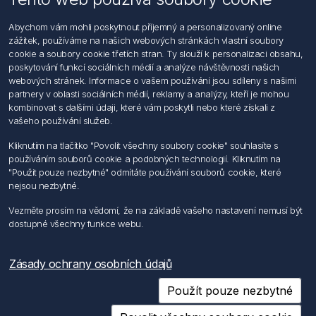
Informace
Abychom vám mohli poskytnout příjemný a personalizovaný online
Hledat
zážitek, používáme na našich webových stránkách vlastní soubory
Dodržování předpisů
cookie a soubory cookie třetích stran. Ty slouží k personalizaci obsahu,
Zásady zpracování osobních údajů fyzických osob
poskytování funkcí sociálních médií a analýze návštěvnosti našich
Podmínky zasílání elektronických dokumentu
webových stránek. Informace o vašem používání jsou sdíleny s našimi
Všeobecné dodací a obchodní podmínky
partnery v oblasti sociálních médií, reklamy a analýzy, kteří je mohou
Informace o nakládaní s elektroodpadem
kombinovat s dalšími údaji, které vám poskytli nebo které získali z
vašeho používání služeb.
Můj účet
Kliknutím na tlačítko "Povolit všechny soubory cookie" souhlasíte s
používáním souborů cookie a podobných technologií. Kliknutím na
Můj účet
"Použit pouze nezbytné" odmítáte používání souborů cookie, které
Objednávky
nejsou nezbytné.
Adresy
Vezměte prosím na vědomí, že na základě vašeho nastavení nemusí být
dostupné všechny funkce webu.
Sledujte nás
Zásady ochrany osobních údajů
Použít pouze nezbytné