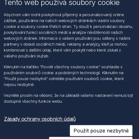
Tento web používá soubory cookie
Informace
Abychom vám mohli poskytnout příjemný a personalizovaný online
Hledat
zážitek, používáme na našich webových stránkách vlastní soubory
Dodržování předpisů
cookie a soubory cookie třetích stran. Ty slouží k personalizaci obsahu,
Zásady zpracování osobních údajů fyzických osob
poskytování funkcí sociálních médií a analýze návštěvnosti našich
Podmínky zasílání elektronických dokumentu
webových stránek. Informace o vašem používání jsou sdíleny s našimi
Všeobecné dodací a obchodní podmínky
partnery v oblasti sociálních médií, reklamy a analýzy, kteří je mohou
Informace o nakládaní s elektroodpadem
kombinovat s dalšími údaji, které vám poskytli nebo které získali z
vašeho používání služeb.
Můj účet
Kliknutím na tlačítko "Povolit všechny soubory cookie" souhlasíte s
používáním souborů cookie a podobných technologií. Kliknutím na
Můj účet
"Použit pouze nezbytné" odmítáte používání souborů cookie, které
Objednávky
nejsou nezbytné.
Adresy
Vezměte prosím na vědomí, že na základě vašeho nastavení nemusí být
dostupné všechny funkce webu.
Sledujte nás
Zásady ochrany osobních údajů
Použít pouze nezbytné