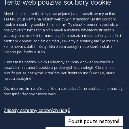
Tento web používá soubory cookie
Informace
Abychom vám mohli poskytnout příjemný a personalizovaný online
Hledat
zážitek, používáme na našich webových stránkách vlastní soubory
Dodržování předpisů
cookie a soubory cookie třetích stran. Ty slouží k personalizaci obsahu,
Zásady zpracování osobních údajů fyzických osob
poskytování funkcí sociálních médií a analýze návštěvnosti našich
Podmínky zasílání elektronických dokumentu
webových stránek. Informace o vašem používání jsou sdíleny s našimi
Všeobecné dodací a obchodní podmínky
partnery v oblasti sociálních médií, reklamy a analýzy, kteří je mohou
Informace o nakládaní s elektroodpadem
kombinovat s dalšími údaji, které vám poskytli nebo které získali z
vašeho používání služeb.
Můj účet
Kliknutím na tlačítko "Povolit všechny soubory cookie" souhlasíte s
používáním souborů cookie a podobných technologií. Kliknutím na
Můj účet
"Použit pouze nezbytné" odmítáte používání souborů cookie, které
Objednávky
nejsou nezbytné.
Adresy
Vezměte prosím na vědomí, že na základě vašeho nastavení nemusí být
dostupné všechny funkce webu.
Sledujte nás
Zásady ochrany osobních údajů
Použít pouze nezbytné