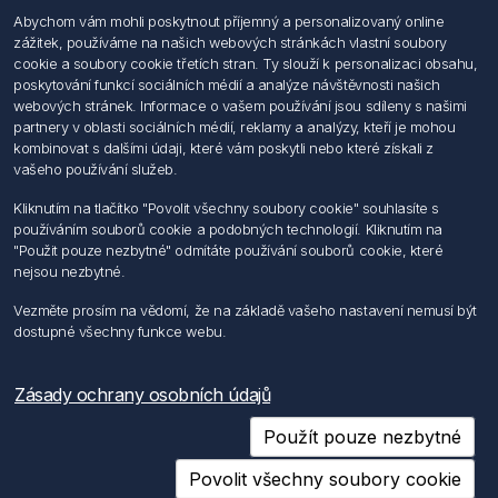
Abychom vám mohli poskytnout příjemný a personalizovaný online
Hledat
zážitek, používáme na našich webových stránkách vlastní soubory
Dodržování předpisů
cookie a soubory cookie třetích stran. Ty slouží k personalizaci obsahu,
Zásady zpracování osobních údajů fyzických osob
poskytování funkcí sociálních médií a analýze návštěvnosti našich
Podmínky zasílání elektronických dokumentu
webových stránek. Informace o vašem používání jsou sdíleny s našimi
Všeobecné dodací a obchodní podmínky
partnery v oblasti sociálních médií, reklamy a analýzy, kteří je mohou
Informace o nakládaní s elektroodpadem
kombinovat s dalšími údaji, které vám poskytli nebo které získali z
vašeho používání služeb.
Můj účet
Kliknutím na tlačítko "Povolit všechny soubory cookie" souhlasíte s
používáním souborů cookie a podobných technologií. Kliknutím na
Můj účet
"Použit pouze nezbytné" odmítáte používání souborů cookie, které
Objednávky
nejsou nezbytné.
Adresy
Vezměte prosím na vědomí, že na základě vašeho nastavení nemusí být
dostupné všechny funkce webu.
Sledujte nás
Zásady ochrany osobních údajů
Použít pouze nezbytné
Povolit všechny soubory cookie
Copyright © 2026 Förch s.r.o.. Všechna práva vyhrazena.